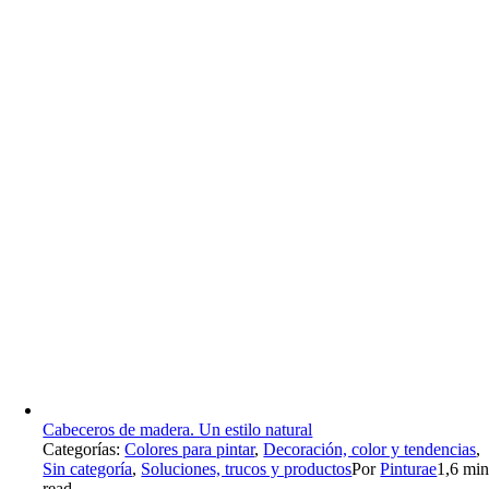
Cabeceros de madera. Un estilo natural
Categorías:
Colores para pintar
,
Decoración, color y tendencias
,
Sin categoría
,
Soluciones, trucos y productos
Por
Pinturae
1,6 mi
read