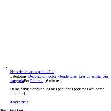
Ideas de armarios para niños
Categorías:
Decoración, color y tendencias
,
Eres un artista
,
Sin
categoría
Por
Pinturae
1,6 min read
En las habitaciones de los más pequeños podemos recuperar
armarios [...]
Read article
Pintar interiores