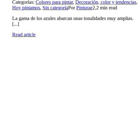
Categorías:
Colores para pintar
,
Decoración, color y tendencias
,
Hoy pintamos
,
Sin categoría
Por
Pinturae
2,2 min read
La gama de los azules abarcan unas tonalidades muy amplias.
[...]
Read article