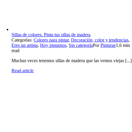
Sillas de colores. Pinta tus sillas de madera
Categorías:
Colores para pintar
,
Decoración, color y tendencias
,
Eres un artista
,
Hoy pintamos
,
Sin categoría
Por
Pinturae
1,6 min
read
Muchas veces tenemos sillas de madera que las vemos viejas [...]
Read article