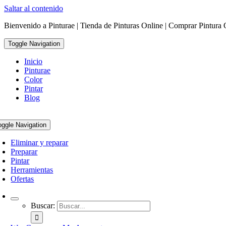
Saltar al contenido
Bienvenido a Pinturae | Tienda de Pinturas Online | Comprar Pintura 
Toggle Navigation
Inicio
Pinturae
Color
Pintar
Blog
oggle Navigation
Eliminar y reparar
Preparar
Pintar
Herramientas
Ofertas
Buscar: