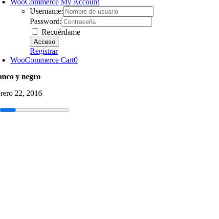
WooCommerce My Account
Username:
Password:
Recuérdame
Registrar
WooCommerce Cart
0
anco y negro
brero 22, 2016