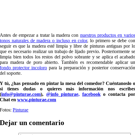
Antes de empezar a tratar la madera con
nuestros productos en vario
tonos naturales de madera o incluso en color
, lo primero se debe co
seguir es que la madera esté limpia y libre de pinturas antiguas por l
que es necesario realizar un trabajo de lijado previo. Posteriormente s
limpia bien todos los restos del polvo sobrante y se aplica el acabad
para madera de poro abierto. También es recomendable aplicar u
fondo protector incoloro
para la preparación y posterior conservació
del soporte.
Y tú, ¿has pensado en pintar la mesa del comedor? Cuéntanoslo 
si tienes dudas o quieres más información nos escribe
(
info@pinturae.com
),
@info_pinturae,
facebook
o contacta po
Chat en
www.pinturae.com
Fotos:
Pinturae
Dejar un comentario