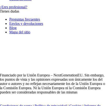
¿Eres profesional?
Tienes dudas
Preguntas frecuentes
Envíos y devoluciones
Blog
Mapa del sitio
Financiado por la Unión Europea – NextGenerationEU. Sin embargo,
los puntos de vista y las opiniones expresadas son únicamente los del
autor o autores y no reflejan necesariamente los de la Unión Europea o
la Comisión Europea. Ni la Unión Europea ni la Comisión Europea
pueden ser consideradas responsables de las mismas
Condiciones de venta
|
Política de privacidad
|
Cookies
|
Informe de