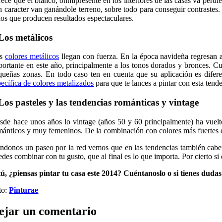
rece que el blanco, onmipresente en los interiores de las casas va perd
n caracter van ganándole terreno, sobre todo para conseguir contrastes.
nos que producen resultados espectaculares.
Los metálicos
os
colores metálicos
llegan con fuerza. En la época navideña regresan a
portante en este año, principalmente a los tonos dorados y bronces. C
queñas zonas. En todo caso ten en cuenta que su aplicación es difere
pecífica de colores metalizados
para que te lances a pintar con esta ten
Los pasteles y las tendencias románticas y vintage
sde hace unos años lo vintage (años 50 y 60 principalmente) ha vuel
mánticos y muy femeninos. De la combinación con colores más fuertes 
ndonos un paseo por la red vemos que en las tendencias también caben
des combinar con tu gusto, que al final es lo que importa. Por cierto si 
tú, ¿piensas pintar tu casa este 2014? Cuéntanoslo o si tienes duda
to:
Pinturae
ejar un comentario