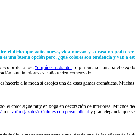
ice el dicho que «año nuevo, vida nueva» y la casa no podía se
sa es una buena opción pero, ¿qué colores son tendencia y van a e
 «color del año»;
“orquídea radiante”
o púrpura se llamaba el elegido
oración para interiores este año recién comenzado.
des hacerlo a la moda si escojes una de estas gamas cromáticas. Muchas d
o, el color sigue muy en boga en decoración de interiores. Muchos dec
s)
o el
zafiro (azules)
.
Colores con personalidad
y gran elegancia que s