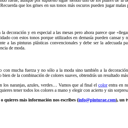
iendo fuelle, aunque por supuesto sigue siendo uno de los pilares de la 
 Recuerda que los grises en sus tonos más oscuros pueden jugar malas pa
 la decoración y en especial a las mesas pero ahora parece que «llega
uidado con estos tonos porque utilizados en demasía pueden cansar y 
nte a las pinturas plásticas convencionales y debe ser la adecuada p
dencia de moda.
to con mucha fuerza y no sólo a la moda sino también a la decoración
o bien de la combinación de colores suaves, obtendrás un resultado m
 los naranjas, azules, verdes… Vamos que al final el
color
entra en nu
quieres tener todos los colores a mano y elegir con acierto y sin sorpres
s o quieres más información nos escribes (
info@pinturae.com
), un t