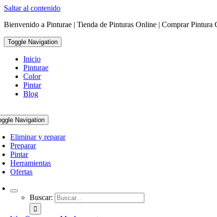
Saltar al contenido
Bienvenido a Pinturae | Tienda de Pinturas Online | Comprar Pintura 
Toggle Navigation
Inicio
Pinturae
Color
Pintar
Blog
oggle Navigation
Eliminar y reparar
Preparar
Pintar
Herramientas
Ofertas
Buscar: