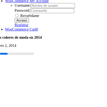
WooCommerce My Account
Username:
Password:
Recuérdame
Registrar
WooCommerce Cart
0
s colores de moda en 2014
ero 2, 2014