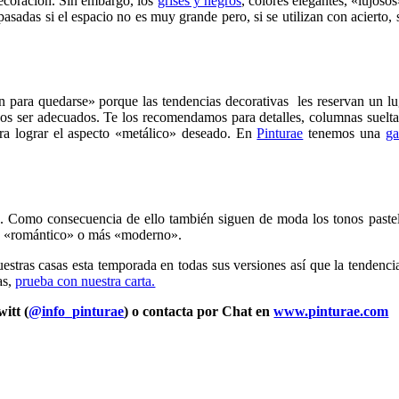
decoración. Sin embargo, los
grises y negros
, colores elegantes, «lujoso
sadas si el espacio no es muy grande pero, si se utilizan con acierto, 
n para quedarse» porque las tendencias decorativas les reservan un lu
nos ser adecuados. Te los recomendamos para detalles, columnas suelta
ara lograr el aspecto «metálico» deseado. En
Pinturae
tenemos una
g
. Como consecuencia de ello también siguen de moda los tonos pastel
ás «romántico» o más «moderno».
estras casas esta temporada en todas sus versiones así que la tendencia
as,
prueba con nuestra carta.
witt (
@info_pinturae
) o contacta por Chat en
www.pinturae.com