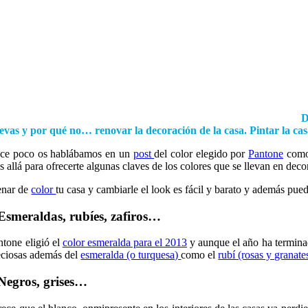
D
evas y por qué no… renovar la decoración de la casa. Pintar la ca
ce poco os hablábamos en un
post
del color elegido por
Pantone
como
s allá para ofrecerte algunas claves de los colores que se llevan en dec
enar de
color
tu casa y cambiarle el look es fácil y barato y además pue
Esmeraldas, rubíes, zafiros…
ntone eligió el
color esmeralda para el 2013
y aunque el año ha terminad
eciosas además del
esmeralda (o turquesa)
como el
rubí (rosas y granate
Negros, grises…