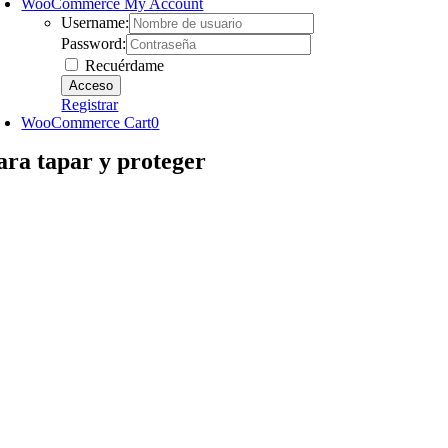
WooCommerce My Account
Username:
Password:
Recuérdame
Registrar
WooCommerce Cart
0
ara tapar y proteger