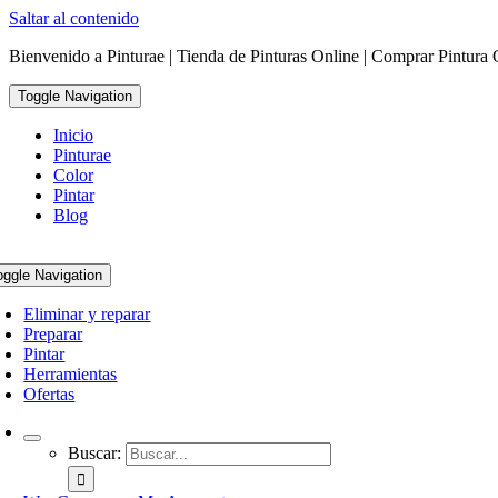
Saltar al contenido
Bienvenido a Pinturae | Tienda de Pinturas Online | Comprar Pintura 
Toggle Navigation
Inicio
Pinturae
Color
Pintar
Blog
oggle Navigation
Eliminar y reparar
Preparar
Pintar
Herramientas
Ofertas
Buscar: