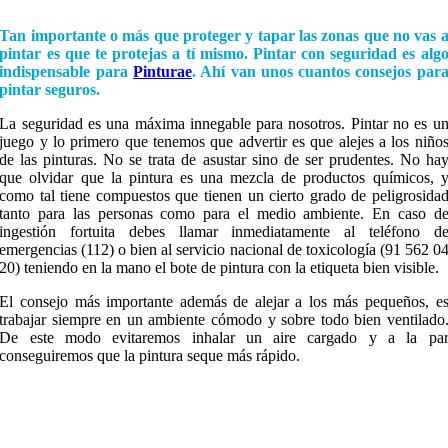
Tan importante o más que proteger y tapar las zonas que no vas 
pintar es que te protejas a tí mismo. Pintar con seguridad es alg
indispensable para
Pinturae
. Ahí van unos cuantos consejos par
pintar seguros.
La seguridad es una máxima innegable para nosotros. Pintar no es u
juego y lo primero que tenemos que advertir es que alejes a los niño
de las pinturas. No se trata de asustar sino de ser prudentes. No ha
que olvidar que la pintura es una mezcla de productos químicos, 
como tal tiene compuestos que tienen un cierto grado de peligrosida
tanto para las personas como para el medio ambiente. En caso d
ingestión fortuita debes llamar inmediatamente al teléfono d
emergencias (112) o bien al servicio nacional de toxicología (91 562 0
20) teniendo en la mano el bote de pintura con la etiqueta bien visible.
El consejo más importante además de alejar a los más pequeños, e
trabajar siempre en un ambiente cómodo y sobre todo bien ventilado
De este modo evitaremos inhalar un aire cargado y a la pa
conseguiremos que la pintura seque más rápido.