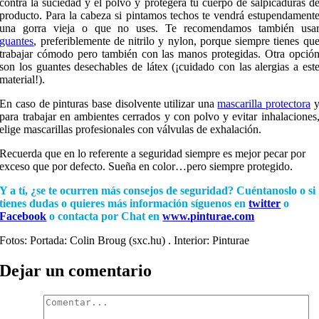
contra la suciedad y el polvo y protegerá tu cuerpo de salpicaduras d
producto. Para la cabeza si pintamos techos te vendrá estupendament
una gorra vieja o que no uses. Te recomendamos también usa
guantes
, preferiblemente de nitrilo y nylon, porque siempre tienes qu
trabajar cómodo pero también con las manos protegidas. Otra opció
son los guantes desechables de látex (¡cuidado con las alergias a est
material!).
En caso de pinturas base disolvente utilizar una
mascarilla protectora
para trabajar en ambientes cerrados y con polvo y evitar inhalaciones
elige mascarillas profesionales con válvulas de exhalación.
Recuerda que en lo referente a seguridad siempre es mejor pecar por
exceso que por defecto. Sueña en color…pero siempre protegido.
Y a tí, ¿se te ocurren más consejos de seguridad? Cuéntanoslo o si
tienes dudas o quieres más información síguenos en
twitter
o
Facebook
o contacta por Chat en
www.pinturae.com
Fotos: Portada: Colin Broug (sxc.hu) . Interior: Pinturae
Dejar un comentario