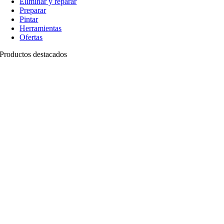
Eliminar y reparar
Preparar
Pintar
Herramientas
Ofertas
Productos destacados