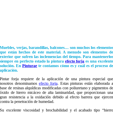
Muebles, verjas, barandillas, balcones… son muchos los elemento
que están hechos de este material. A menudo son elementos d
exterior que sufren las inclemencias del tiempo. Para mantenerlo
siempre en perfecto estado la pintura
efecto forja
es una excelent
solución. En
Pinturae
te contamos cómo es y cuál es el proceso d
aplicación.
Pintar forja requiere de la aplicación de una pintura especial qu
nosotros denominamos
efecto forja
. Estas pinturas están elaborada 
base de resinas alquídicas modificadas con poliuretano y pigmentos d
óxido de hierro micáceo de alta laminaridad, que proporcionan un
gran resistencia a la oxidación debido al efecto barrera que ejerce
contra la penetración de humedad.
Su excelente viscosidad y brochabilidad y el acabado tipo “hierr