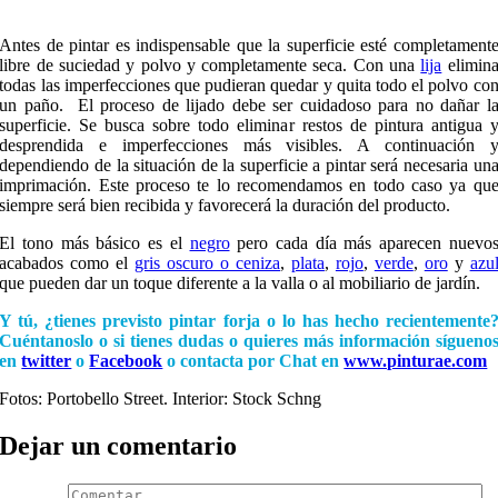
Antes de pintar es indispensable que la superficie esté completament
libre de suciedad y polvo y completamente seca. Con una
lija
elimin
todas las imperfecciones que pudieran quedar y quita todo el polvo co
un paño. El proceso de lijado debe ser cuidadoso para no dañar l
superficie. Se busca sobre todo eliminar restos de pintura antigua 
desprendida e imperfecciones más visibles. A continuación 
dependiendo de la situación de la superficie a pintar será necesaria un
imprimación. Este proceso te lo recomendamos en todo caso ya qu
siempre será bien recibida y favorecerá la duración del producto.
El tono más básico es el
negro
pero cada día más aparecen nuevo
acabados como el
gris oscuro o ceniza
,
plata
,
rojo
,
verde
,
oro
y
azu
que pueden dar un toque diferente a la valla o al mobiliario de jardín.
Y tú, ¿tienes previsto pintar forja o lo has hecho recientemente
Cuéntanoslo o si tienes dudas o quieres más información sígueno
en
twitter
o
Facebook
o contacta por Chat en
www.pinturae.com
Fotos: Portobello Street. Interior: Stock Schng
Dejar un comentario