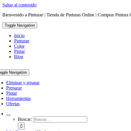
Saltar al contenido
Bienvenido a Pinturae | Tienda de Pinturas Online | Comprar Pintura 
Toggle Navigation
Inicio
Pinturae
Color
Pintar
Blog
oggle Navigation
Eliminar y reparar
Preparar
Pintar
Herramientas
Ofertas
Buscar: