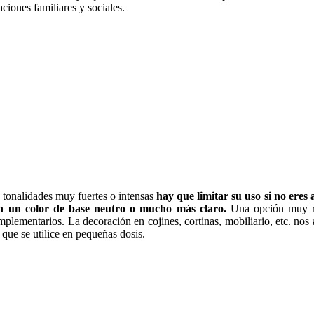
aciones familiares y sociales.
 tonalidades muy fuertes o intensas
hay que limitar su uso si no eres 
n un color de base neutro o mucho más claro.
Una opción muy re
mplementarios. La decoración en cojines, cortinas, mobiliario, etc. nos 
 que se utilice en pequeñas dosis.