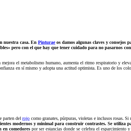
en nuestra casa. En
Pinturae
os damos algunas claves y consejos p
íbles» pero con el que hay que tener cuidado para no pasarnos con
a mejora el metabolismo humano, aumenta el ritmo respiratorio y eleva
onfianza en sí mismo y adopta una actitud optimista. Es uno de los colo
e parten del
rojo
como granates, púrpuras, violetas e inclusos rosas. Si 
entes modernos y minimal para construir contrastes. Se utiliza p
ién en comedores
por ser estancias donde se celebra el esparcimiento y 