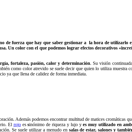
eno de fuerza que hay que saber gestionar a la hora de utilizarlo 
casa.
Un color con el que podemos lograr efectos decorativos «incre
rgía, fortaleza, pasión, calor y determinación
. Su visión continuad
mbién como color atrevido se suele decir que quien lo utiliza muestra c
acio ya que llena de calidez de forma inmediata.
coración. Además podemos encontrar multitud de matices cromáticas qu
erio. El
rojo
es
s
inónimo de riqueza y lujo y
es muy utilizado en ambi
ión. Se suele utilizar a menudo en
salas de estar, salones y tamb