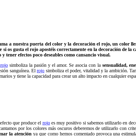
ama a nuestra puerta del color y la decoración el rojo, un color ll
e si os gusta el rojo apostéis correctamente en la decoración de la 
o y tener efectos poco deseables como cansancio visual.
l
rojo
simboliza la pasión y el amor. Se asocia con la
sensualidad, ene
esión sanguínea. El
rojo
simboliza el poder, vitalidad y la ambición. Ta
imarios y tiene la capacidad para crear un alto impacto en cualquier esp
 efecto que produce el
rojo
es muy positivo si sabemos utilizarlo en de
cantamos por los colores más oscuros deberemos de utilizarlo con crit
amar la atención
ya que como hemos comentado provoca una estimulac