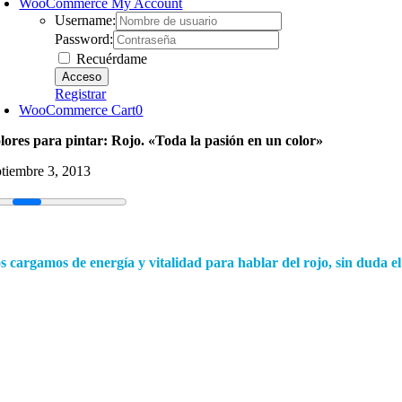
WooCommerce My Account
Username:
Password:
Recuérdame
Registrar
WooCommerce Cart
0
lores para pintar: Rojo. «Toda la pasión en un color»
ptiembre 3, 2013
s cargamos de energía y vitalidad para hablar del rojo, sin duda el