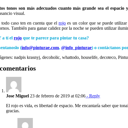
tos tonos son más adecuados cuanto más grande sea el espacio y
nsancio visual.
 todo caso ten en cuenta que el
rojo
es un color que se puede utilizar 
ornos. También para ganar calidez por la noche se pueden utilizar ilum
 a tí el
rojo
que te parece para pintar tu casa?
entanoslo (
info@pinturae.com
,
@info_pinturae
) o contáctanos po
ágenes: nadpis krasnyj, decoholic, whattodo, houselife, decoteco, Pintu
 comentarios
Jose Miguel
23 de febrero de 2019 at 02:06
- Reply
El rojo es vida, es libertad de espacio. Me encantaría saber que ton
gracias.