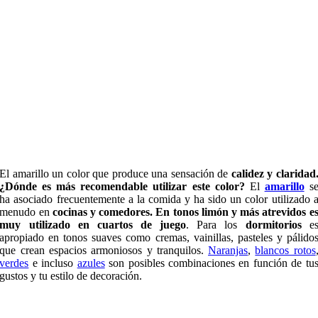
El amarillo un color que produce una sensación de
calidez y claridad
¿Dónde es más recomendable utilizar este color?
El
amarillo
s
ha asociado frecuentemente a la comida y ha sido un color utilizado 
menudo en
cocinas y comedores. En tonos limón y más atrevidos e
muy utilizado en cuartos de juego
. Para los
dormitorios
e
apropiado en tonos suaves como cremas, vainillas, pasteles y pálido
que crean espacios armoniosos y tranquilos.
Naranjas
,
blancos rotos
verdes
e incluso
azules
son posibles combinaciones en función de tu
gustos y tu estilo de decoración.