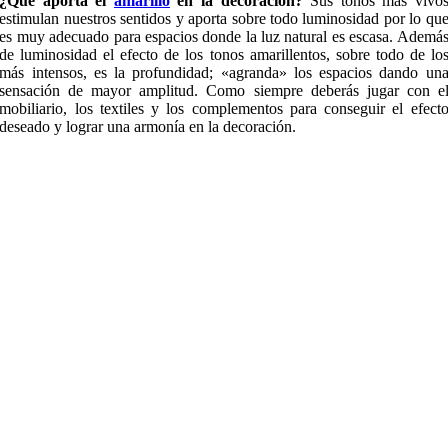
¿Qué aporta el
amarillo
en la decoración?
Sus tonos más vivo
estimulan nuestros sentidos y aporta sobre todo luminosidad por lo qu
es muy adecuado para espacios donde la luz natural es escasa. Ademá
de luminosidad el efecto de los tonos amarillentos, sobre todo de lo
más intensos, es la profundidad; «agranda» los espacios dando un
sensación de mayor amplitud. Como siempre deberás jugar con e
mobiliario, los textiles y los complementos para conseguir el efect
deseado y lograr una armonía en la decoración.