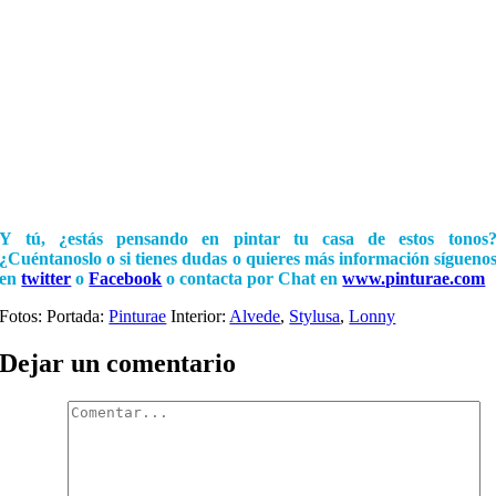
Y tú, ¿estás pensando en pintar tu casa de estos tonos
¿Cuéntanoslo o si tienes dudas o quieres más información sígueno
en
twitter
o
Facebook
o contacta por Chat en
www.pinturae.com
Fotos: Portada:
Pinturae
Interior:
Alvede
,
Stylusa
,
Lonny
Dejar un comentario