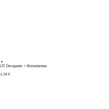
KIT Decapante + Herramientas
31,50
€