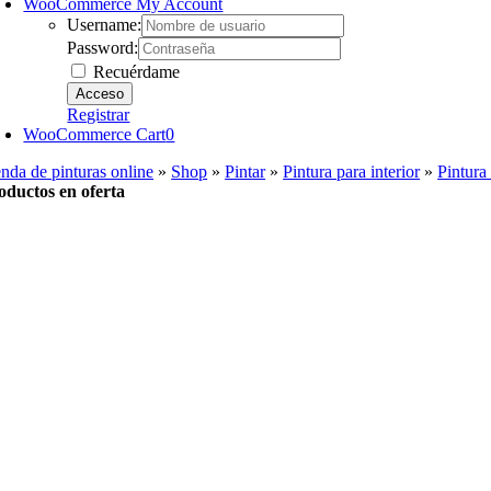
WooCommerce My Account
Username:
Password:
Recuérdame
Registrar
WooCommerce Cart
0
enda de pinturas online
»
Shop
»
Pintar
»
Pintura para interior
»
Pintura 
oductos en oferta