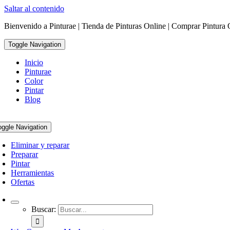
Saltar al contenido
Bienvenido a Pinturae | Tienda de Pinturas Online | Comprar Pintura 
Toggle Navigation
Inicio
Pinturae
Color
Pintar
Blog
oggle Navigation
Eliminar y reparar
Preparar
Pintar
Herramientas
Ofertas
Buscar: