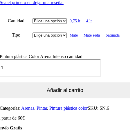
Sea el primero en dejar una reseña.
Cantidad
0,75 lt
4 lt
Tipo
Mate
Mate seda
Satinada
Pintura plástica Color Arena Intenso cantidad
Añadir al carrito
Categorías:
Arenas
,
Pintar
,
Pintura plástica color
SKU:
SN.6
 partir de 60€
nvío Gratis