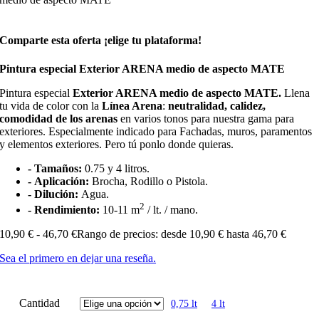
Comparte esta oferta ¡elige tu plataforma!
Pintura especial Exterior ARENA medio de aspecto MATE
Pintura especial
Exterior ARENA medio de aspecto MATE.
Llena
tu vida de color con la
Línea Arena
:
neutralidad, calidez,
comodidad de los arenas
en varios tonos para nuestra gama para
exteriores. Especialmente indicado para Fachadas, muros, paramentos
y elementos exteriores. Pero tú ponlo donde quieras.
- Tamaños:
0.75 y 4 litros.
- Aplicación:
Brocha, Rodillo o Pistola.
- Dilución:
Agua.
2
- Rendimiento:
10-11 m
/ lt. / mano.
10,90
€
-
46,70
€
Rango de precios: desde 10,90 € hasta 46,70 €
Sea el primero en dejar una reseña.
Cantidad
0,75 lt
4 lt