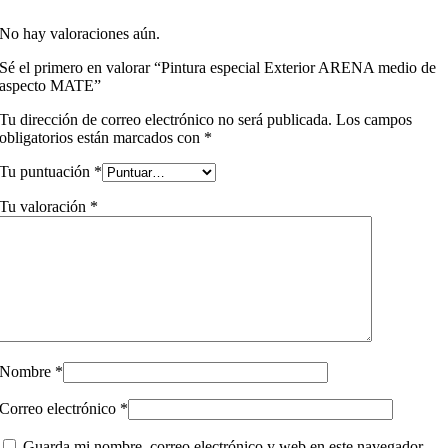
No hay valoraciones aún.
Sé el primero en valorar “Pintura especial Exterior ARENA medio de
aspecto MATE”
Tu dirección de correo electrónico no será publicada.
Los campos
obligatorios están marcados con
*
Tu puntuación
*
Tu valoración
*
Nombre
*
Correo electrónico
*
Guarda mi nombre, correo electrónico y web en este navegador