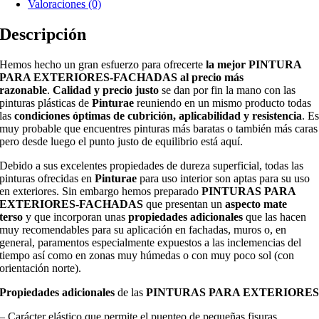
Valoraciones (0)
Descripción
Hemos hecho un gran esfuerzo para ofrecerte
la mejor PINTURA
PARA EXTERIORES-FACHADAS al precio más
razonable
.
Calidad y precio justo
se dan por fin la mano con las
pinturas plásticas de
Pinturae
reuniendo en un mismo producto todas
las
condiciones óptimas de cubrición, aplicabilidad y resistencia
. E
muy probable que encuentres pinturas más baratas o también más caras
pero desde luego el punto justo de equilibrio está aquí.
Debido a sus excelentes propiedades de dureza superficial, todas las
pinturas ofrecidas en
Pinturae
para uso interior son aptas para su uso
en exteriores. Sin embargo hemos preparado
PINTURAS PARA
EXTERIORES-FACHADAS
que presentan un
aspecto mate
terso
y que incorporan unas
propiedades adicionales
que las hacen
muy recomendables para su aplicación en fachadas, muros o, en
general, paramentos especialmente expuestos a las inclemencias del
tiempo así como en zonas muy húmedas o con muy poco sol (con
orientación norte).
Propiedades adicionales
de las
PINTURAS PARA EXTERIORE
– Carácter elástico que permite el puenteo de pequeñas fisuras