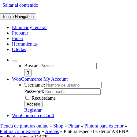
Saltar al contenido
Toggle Navigation
Eliminar y reparar
Preparar
Pintar
Herramientas
Ofertas
Buscar:
WooCommerce My Account
Username:
Password:
Recuérdame
Registrar
WooCommerce Cart
0
Tienda de pinturas online
»
Shop
»
Pintar
»
Pintura para exterior
»
Pintura color exterior
»
Arenas
»
Pintura especial Exterior ARENA
medio de aspecto MATE