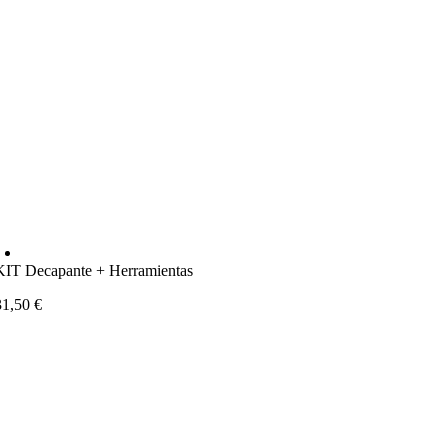
KIT Decapante + Herramientas
31,50
€