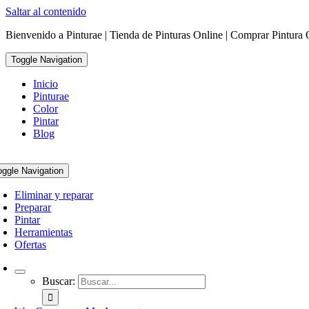
Saltar al contenido
Bienvenido a Pinturae | Tienda de Pinturas Online | Comprar Pintura 
Toggle Navigation
Inicio
Pinturae
Color
Pintar
Blog
oggle Navigation
Eliminar y reparar
Preparar
Pintar
Herramientas
Ofertas
Buscar: