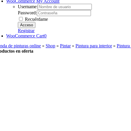
WooCommerce My Account
Username:
Password:
Recuérdame
Registrar
WooCommerce Cart
0
enda de pinturas online
»
Shop
»
Pintar
»
Pintura para interior
»
Pintura 
oductos en oferta