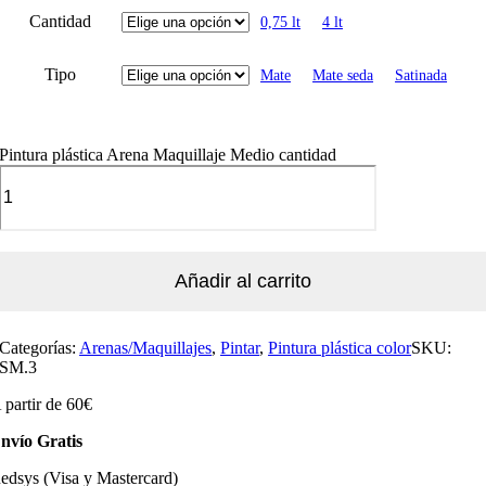
Cantidad
0,75 lt
4 lt
Tipo
Mate
Mate seda
Satinada
Pintura plástica Arena Maquillaje Medio cantidad
Añadir al carrito
Categorías:
Arenas/Maquillajes
,
Pintar
,
Pintura plástica color
SKU:
SM.3
 partir de 60€
nvío Gratis
edsys (Visa y Mastercard)