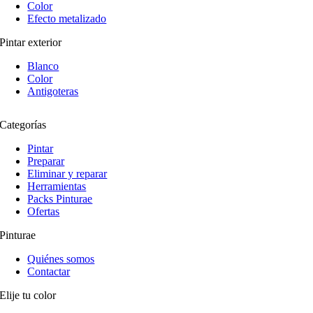
Color
Efecto metalizado
Pintar exterior
Blanco
Color
Antigoteras
Categorías
Pintar
Preparar
Eliminar y reparar
Herramientas
Packs Pinturae
Ofertas
Pinturae
Quiénes somos
Contactar
Elije tu color