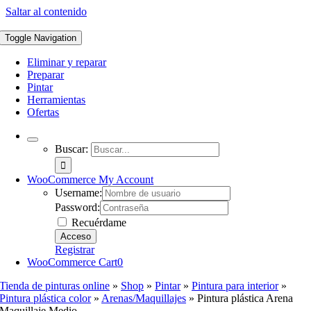
Saltar al contenido
Toggle Navigation
Eliminar y reparar
Preparar
Pintar
Herramientas
Ofertas
Buscar:
WooCommerce My Account
Username:
Password:
Recuérdame
Registrar
WooCommerce Cart
0
Tienda de pinturas online
»
Shop
»
Pintar
»
Pintura para interior
»
Pintura plástica color
»
Arenas/Maquillajes
»
Pintura plástica Arena
Maquillaje Medio