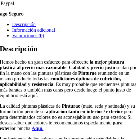
 Paypal
ago Seguro
Descripción
Información adicional
Valoraciones (0)
Descripción
Hemos hecho un gran esfuerzo para ofrecerte
la mejor pintura
plástica al precio más razonable
.
Calidad y precio justo
se dan por
fin la mano con las pinturas plásticas de
Pinturae
reuniendo en un
mismo producto todas las
condiciones óptimas de cubrición,
aplicabilidad y resistencia
. Es muy probable que encuentres pinturas
más baratas o también más caras pero desde luego el punto justo de
equilibrio está aquí.
La calidad pinturas plásticas de
Pinturae
(mate, seda y satinada) y su
formulación permite su
aplicación tanto en interior / exterior
pero
para determinados colores no es aconsejable su uso para exterior. Si
deseas saber qué colores te recomendamos especialmente
para
exterior
pincha
Aquí
.
Las imágenes de los colores son la aproximación más fiable a la