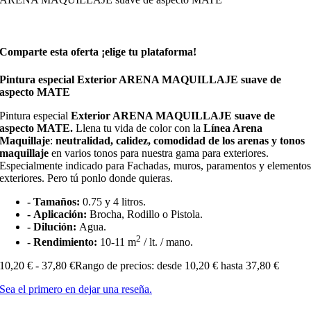
Comparte esta oferta ¡elige tu plataforma!
Pintura especial Exterior ARENA MAQUILLAJE suave de
aspecto MATE
Pintura especial
Exterior ARENA MAQUILLAJE suave de
aspecto MATE.
Llena tu vida de color con la
Línea Arena
Maquillaje
:
neutralidad, calidez, comodidad de los arenas y tonos
maquillaje
en varios tonos para nuestra gama para exteriores.
Especialmente indicado para Fachadas, muros, paramentos y elemento
exteriores. Pero tú ponlo donde quieras.
- Tamaños:
0.75 y 4 litros.
- Aplicación:
Brocha, Rodillo o Pistola.
- Dilución:
Agua.
2
- Rendimiento:
10-11 m
/ lt. / mano.
10,20
€
-
37,80
€
Rango de precios: desde 10,20 € hasta 37,80 €
Sea el primero en dejar una reseña.