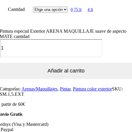
Cantidad
0,75 lt
4 lt
Pintura especial Exterior ARENA MAQUILLAJE suave de aspecto
MATE cantidad
Añadir al carrito
Categorías:
Arenas/Maquillajes
,
Pintar
,
Pintura color exterior
SKU:
SM.1,5.EXT
 partir de 60€
nvío Gratis
edsys (Visa y Mastercard)
 Paypal