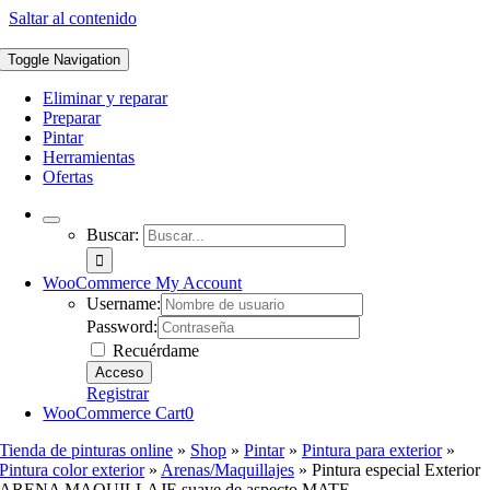
Saltar al contenido
Toggle Navigation
Eliminar y reparar
Preparar
Pintar
Herramientas
Ofertas
Buscar:
WooCommerce My Account
Username:
Password:
Recuérdame
Registrar
WooCommerce Cart
0
Tienda de pinturas online
»
Shop
»
Pintar
»
Pintura para exterior
»
Pintura color exterior
»
Arenas/Maquillajes
»
Pintura especial Exterior
ARENA MAQUILLAJE suave de aspecto MATE