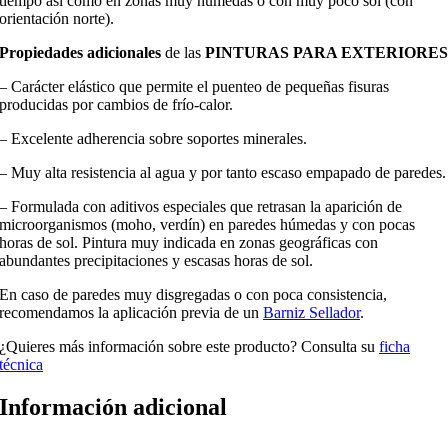
tiempo así como en zonas muy húmedas o con muy poco sol (con
orientación norte).
Propiedades adicionales
de las
PINTURAS PARA EXTERIORE
– Carácter elástico que permite el puenteo de pequeñas fisuras
producidas por cambios de frío-calor.
– Excelente adherencia sobre soportes minerales.
– Muy alta resistencia al agua y por tanto escaso empapado de paredes.
– Formulada con aditivos especiales que retrasan la aparición de
microorganismos (moho, verdín) en paredes húmedas y con pocas
horas de sol. Pintura muy indicada en zonas geográficas con
abundantes precipitaciones y escasas horas de sol.
En caso de paredes muy disgregadas o con poca consistencia,
recomendamos la aplicación previa de un
Barniz Sellador
.
¿Quieres más información sobre este producto? Consulta su
ficha
técnica
Información adicional