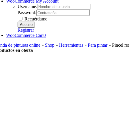
WooCommerce My Account
Username:
Password:
Recuérdame
Registrar
WooCommerce Cart
0
enda de pinturas online
»
Shop
»
Herramientas
»
Para pintar
»
Pincel r
oductos en oferta