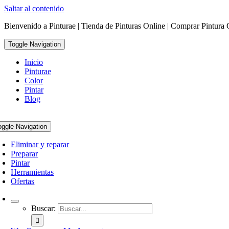
Saltar al contenido
Bienvenido a Pinturae | Tienda de Pinturas Online | Comprar Pintura 
Toggle Navigation
Inicio
Pinturae
Color
Pintar
Blog
oggle Navigation
Eliminar y reparar
Preparar
Pintar
Herramientas
Ofertas
Buscar: