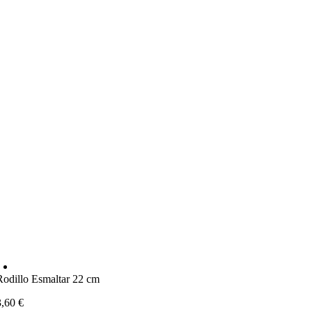
Rodillo Esmaltar 22 cm
3,60
€