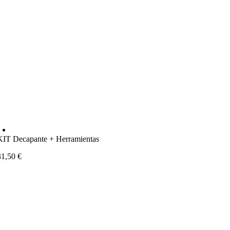
KIT Decapante + Herramientas
31,50
€