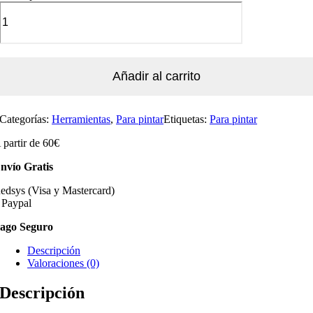
Añadir al carrito
Categorías:
Herramientas
,
Para pintar
Etiquetas:
Para pintar
 partir de 60€
nvío Gratis
edsys (Visa y Mastercard)
 Paypal
ago Seguro
Descripción
Valoraciones (0)
Descripción