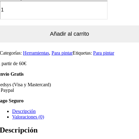
Añadir al carrito
Categorías:
Herramientas
,
Para pintar
Etiquetas:
Para pintar
 partir de 60€
nvío Gratis
edsys (Visa y Mastercard)
 Paypal
ago Seguro
Descripción
Valoraciones (0)
Descripción