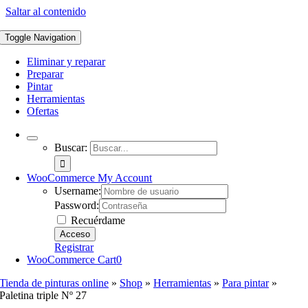
Saltar al contenido
Toggle Navigation
Eliminar y reparar
Preparar
Pintar
Herramientas
Ofertas
Buscar:
WooCommerce My Account
Username:
Password:
Recuérdame
Registrar
WooCommerce Cart
0
Tienda de pinturas online
»
Shop
»
Herramientas
»
Para pintar
»
Paletina triple Nº 27