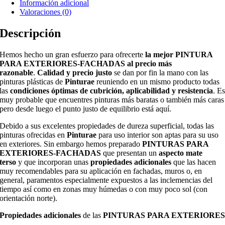
Información adicional
Valoraciones (0)
Descripción
Hemos hecho un gran esfuerzo para ofrecerte
la mejor PINTURA
PARA EXTERIORES-FACHADAS al precio más
razonable
.
Calidad y precio justo
se dan por fin la mano con las
pinturas plásticas de
Pinturae
reuniendo en un mismo producto todas
las
condiciones óptimas de cubrición, aplicabilidad y resistencia
. E
muy probable que encuentres pinturas más baratas o también más caras
pero desde luego el punto justo de equilibrio está aquí.
Debido a sus excelentes propiedades de dureza superficial, todas las
pinturas ofrecidas en
Pinturae
para uso interior son aptas para su uso
en exteriores. Sin embargo hemos preparado
PINTURAS PARA
EXTERIORES-FACHADAS
que presentan un
aspecto mate
terso
y que incorporan unas
propiedades adicionales
que las hacen
muy recomendables para su aplicación en fachadas, muros o, en
general, paramentos especialmente expuestos a las inclemencias del
tiempo así como en zonas muy húmedas o con muy poco sol (con
orientación norte).
Propiedades adicionales
de las
PINTURAS PARA EXTERIORE