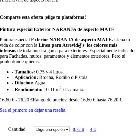
Comparte esta oferta ¡elige tu plataforma!
Pintura especial Exterior NARANJA de aspecto MATE
Pintura especial
Exterior NARANJA de aspecto MATE.
Llena tu
vida de color con la
Línea para Atrevid@s
:
los colores más
intensos
de toda nuestra gama para exteriores. Especialmente indicado
para Fachadas, muros, paramentos y elementos exteriores. Pero tú
ponlo donde quieras.
- Tamaños:
0.75 y 4 litros.
- Aplicación:
Brocha, Rodillo o Pistola.
- Dilución:
Agua.
2
- Rendimiento:
10-11 m
/ lt. / mano.
16,60
€
-
76,20
€
Rango de precios: desde 16,60 € hasta 76,20 €
Sea el primero en dejar una reseña.
Cantidad
0,75 lt
4 lt