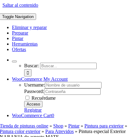
Saltar al contenido
Toggle Navigation
Eliminar y reparar
Preparar
Pintar
Herramientas
Ofertas
Buscar:
WooCommerce My Account
Username:
Password:
Recuérdame
Registrar
WooCommerce Cart
0
Tienda de pinturas online
»
Shop
»
Pintar
»
Pintura para exterior
»
Pintura color exterior
»
Para Atrevidos
»
Pintura especial Exterior
NARANJA de aspecto MATE