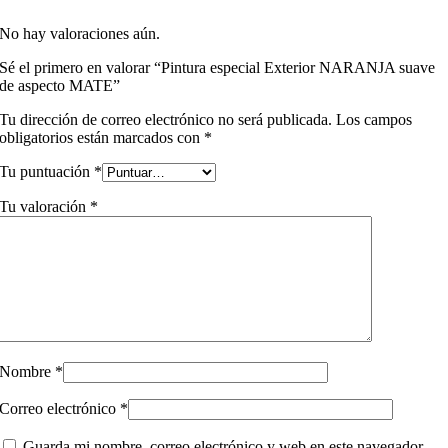
No hay valoraciones aún.
Sé el primero en valorar “Pintura especial Exterior NARANJA suave
de aspecto MATE”
Tu dirección de correo electrónico no será publicada.
Los campos
obligatorios están marcados con
*
Tu puntuación
*
Tu valoración
*
Nombre
*
Correo electrónico
*
Guarda mi nombre, correo electrónico y web en este navegador