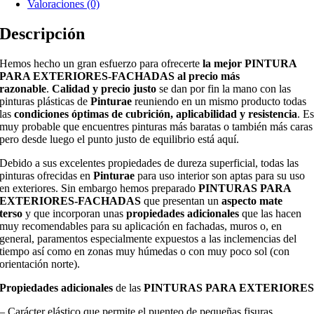
Valoraciones (0)
Descripción
Hemos hecho un gran esfuerzo para ofrecerte
la mejor PINTURA
PARA EXTERIORES-FACHADAS al precio más
razonable
.
Calidad y precio justo
se dan por fin la mano con las
pinturas plásticas de
Pinturae
reuniendo en un mismo producto todas
las
condiciones óptimas de cubrición, aplicabilidad y resistencia
. E
muy probable que encuentres pinturas más baratas o también más caras
pero desde luego el punto justo de equilibrio está aquí.
Debido a sus excelentes propiedades de dureza superficial, todas las
pinturas ofrecidas en
Pinturae
para uso interior son aptas para su uso
en exteriores. Sin embargo hemos preparado
PINTURAS PARA
EXTERIORES-FACHADAS
que presentan un
aspecto mate
terso
y que incorporan unas
propiedades adicionales
que las hacen
muy recomendables para su aplicación en fachadas, muros o, en
general, paramentos especialmente expuestos a las inclemencias del
tiempo así como en zonas muy húmedas o con muy poco sol (con
orientación norte).
Propiedades adicionales
de las
PINTURAS PARA EXTERIORE
– Carácter elástico que permite el puenteo de pequeñas fisuras