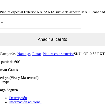
Pintura especial Exterior NARANJA suave de aspecto MATE cantida
Añadir al carrito
Categorías:
Naranjas
,
Pintar
,
Pintura color exterior
SKU:
OR.0,53.EXT
 partir de 60€
nvío Gratis
edsys (Visa y Mastercard)
 Paypal
ago Seguro
Descripción
Información adicional