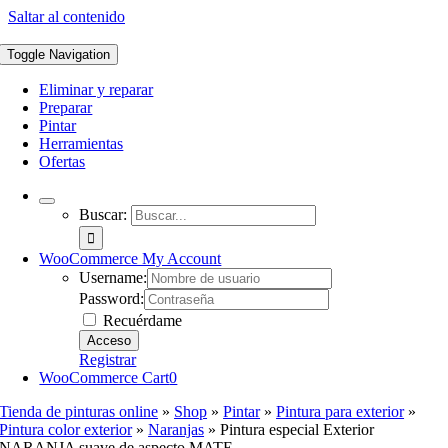
Saltar al contenido
Toggle Navigation
Eliminar y reparar
Preparar
Pintar
Herramientas
Ofertas
Buscar:
WooCommerce My Account
Username:
Password:
Recuérdame
Registrar
WooCommerce Cart
0
Tienda de pinturas online
»
Shop
»
Pintar
»
Pintura para exterior
»
Pintura color exterior
»
Naranjas
»
Pintura especial Exterior
NARANJA suave de aspecto MATE