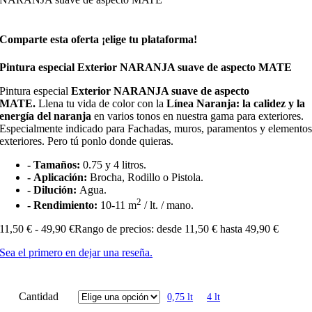
Comparte esta oferta ¡elige tu plataforma!
Pintura especial Exterior NARANJA suave de aspecto MATE
Pintura especial
Exterior NARANJA suave de aspecto
MATE.
Llena tu vida de color con la
Línea Naranja: la calidez y la
energía del naranja
en varios tonos en nuestra gama para exteriores.
Especialmente indicado para Fachadas, muros, paramentos y elemento
exteriores. Pero tú ponlo donde quieras.
- Tamaños:
0.75 y 4 litros.
- Aplicación:
Brocha, Rodillo o Pistola.
- Dilución:
Agua.
2
- Rendimiento:
10-11 m
/ lt. / mano.
11,50
€
-
49,90
€
Rango de precios: desde 11,50 € hasta 49,90 €
Sea el primero en dejar una reseña.
Cantidad
0,75 lt
4 lt