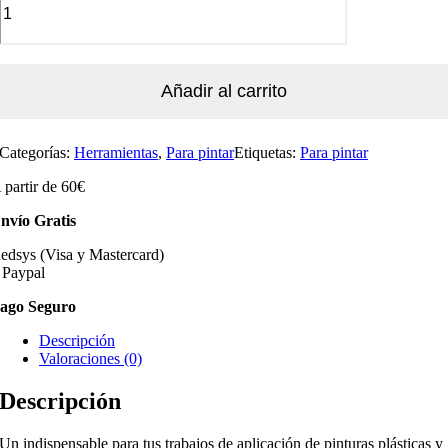
Añadir al carrito
Categorías:
Herramientas
,
Para pintar
Etiquetas:
Para pintar
 partir de 60€
nvío Gratis
edsys (Visa y Mastercard)
 Paypal
ago Seguro
Descripción
Valoraciones (0)
Descripción
Un indispensable para tus trabajos de aplicación de pinturas plásticas y