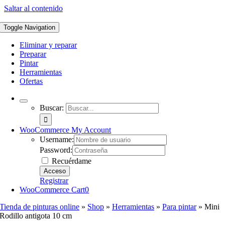
Saltar al contenido
Toggle Navigation
Eliminar y reparar
Preparar
Pintar
Herramientas
Ofertas
Buscar:
WooCommerce My Account
Username:
Password:
Recuérdame
Registrar
WooCommerce Cart
0
Tienda de pinturas online
»
Shop
»
Herramientas
»
Para pintar
»
Mini
Rodillo antigota 10 cm