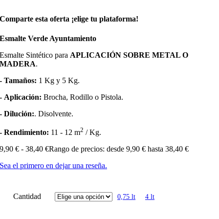
Comparte esta oferta ¡elige tu plataforma!
Esmalte Verde Ayuntamiento
Esmalte Sintético para
APLICACIÓN SOBRE METAL O
MADERA
.
- Tamaños:
1 Kg y 5 Kg.
- Aplicación:
Brocha, Rodillo o Pistola.
- Dilución:
. Disolvente.
2
- Rendimiento:
11 - 12 m
/ Kg.
9,90
€
-
38,40
€
Rango de precios: desde 9,90 € hasta 38,40 €
Sea el primero en dejar una reseña.
Cantidad
0,75 lt
4 lt