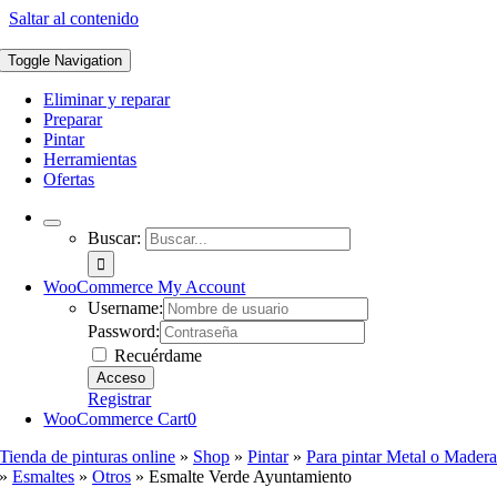
Saltar al contenido
Toggle Navigation
Eliminar y reparar
Preparar
Pintar
Herramientas
Ofertas
Buscar:
WooCommerce My Account
Username:
Password:
Recuérdame
Registrar
WooCommerce Cart
0
Tienda de pinturas online
»
Shop
»
Pintar
»
Para pintar Metal o Mader
»
Esmaltes
»
Otros
»
Esmalte Verde Ayuntamiento