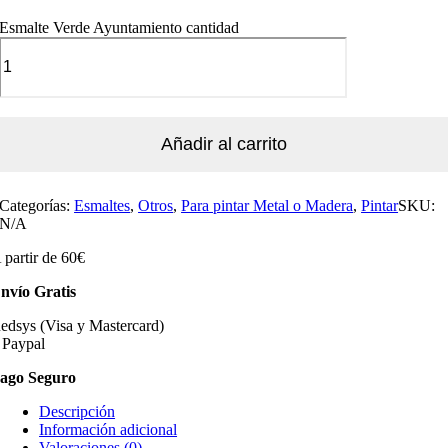
Esmalte Verde Ayuntamiento cantidad
Añadir al carrito
Categorías:
Esmaltes
,
Otros
,
Para pintar Metal o Madera
,
Pintar
SKU:
N/A
 partir de 60€
nvío Gratis
edsys (Visa y Mastercard)
 Paypal
ago Seguro
Descripción
Información adicional
Valoraciones (0)