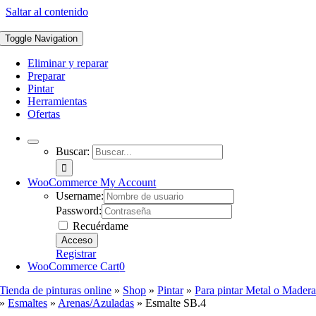
Saltar al contenido
Toggle Navigation
Eliminar y reparar
Preparar
Pintar
Herramientas
Ofertas
Buscar:
WooCommerce My Account
Username:
Password:
Recuérdame
Registrar
WooCommerce Cart
0
Tienda de pinturas online
»
Shop
»
Pintar
»
Para pintar Metal o Mader
»
Esmaltes
»
Arenas/Azuladas
»
Esmalte SB.4