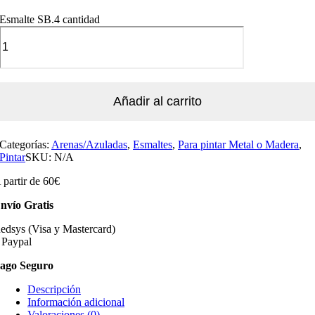
Esmalte SB.4 cantidad
Añadir al carrito
Categorías:
Arenas/Azuladas
,
Esmaltes
,
Para pintar Metal o Madera
,
Pintar
SKU:
N/A
 partir de 60€
nvío Gratis
edsys (Visa y Mastercard)
 Paypal
ago Seguro
Descripción
Información adicional
Valoraciones (0)