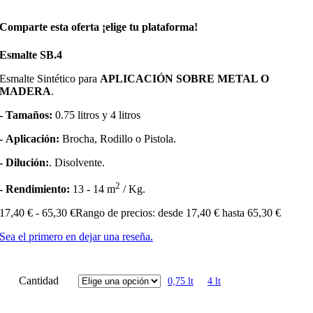
Comparte esta oferta ¡elige tu plataforma!
Esmalte SB.4
Esmalte Sintético para
APLICACIÓN SOBRE METAL O
MADERA
.
- Tamaños:
0.75 litros y 4 litros
- Aplicación:
Brocha, Rodillo o Pistola.
- Dilución:
. Disolvente.
2
- Rendimiento:
13 - 14 m
/ Kg.
17,40
€
-
65,30
€
Rango de precios: desde 17,40 € hasta 65,30 €
Sea el primero en dejar una reseña.
Cantidad
0,75 lt
4 lt