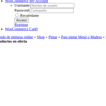
WooCommerce My Account
Username:
Password:
Recuérdame
Registrar
WooCommerce Cart
0
enda de pinturas online
»
Shop
»
Pintar
»
Para pintar Metal o Madera
»
oductos en oferta