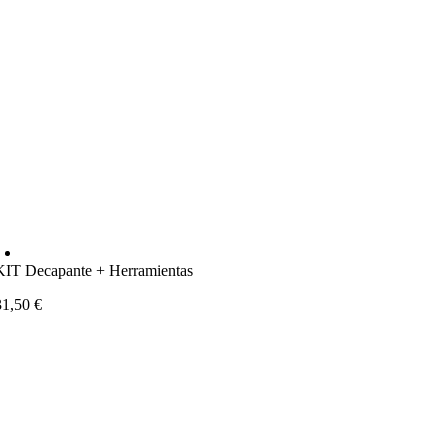
KIT Decapante + Herramientas
31,50
€