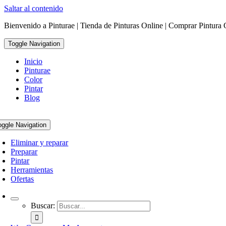
Saltar al contenido
Bienvenido a Pinturae | Tienda de Pinturas Online | Comprar Pintura 
Toggle Navigation
Inicio
Pinturae
Color
Pintar
Blog
oggle Navigation
Eliminar y reparar
Preparar
Pintar
Herramientas
Ofertas
Buscar: