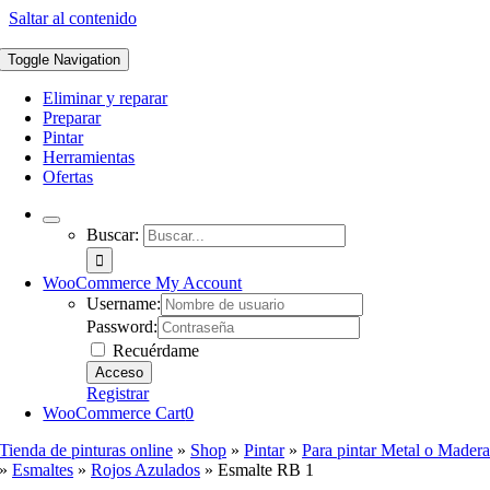
Saltar al contenido
Toggle Navigation
Eliminar y reparar
Preparar
Pintar
Herramientas
Ofertas
Buscar:
WooCommerce My Account
Username:
Password:
Recuérdame
Registrar
WooCommerce Cart
0
Tienda de pinturas online
»
Shop
»
Pintar
»
Para pintar Metal o Mader
»
Esmaltes
»
Rojos Azulados
»
Esmalte RB 1