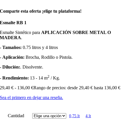
Comparte esta oferta ¡elige tu plataforma!
Esmalte RB 1
Esmalte Sintético para
APLICACIÓN SOBRE METAL O
MADERA
.
- Tamaños:
0.75 litros y 4 litros
- Aplicación:
Brocha, Rodillo o Pistola.
- Dilución:
. Disolvente.
2
- Rendimiento:
13 - 14 m
/ Kg.
29,40
€
-
136,00
€
Rango de precios: desde 29,40 € hasta 136,00 €
Sea el primero en dejar una reseña.
Cantidad
0,75 lt
4 lt