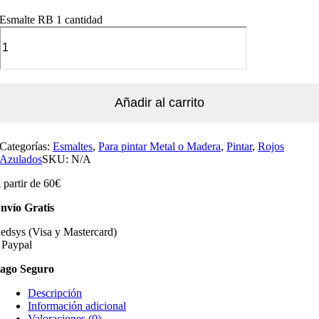
Esmalte RB 1 cantidad
Añadir al carrito
Categorías:
Esmaltes
,
Para pintar Metal o Madera
,
Pintar
,
Rojos
Azulados
SKU:
N/A
 partir de 60€
nvío Gratis
edsys (Visa y Mastercard)
 Paypal
ago Seguro
Descripción
Información adicional
Valoraciones (0)