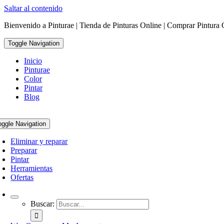
Saltar al contenido
Bienvenido a Pinturae | Tienda de Pinturas Online | Comprar Pintura 
Toggle Navigation
Inicio
Pinturae
Color
Pintar
Blog
oggle Navigation
Eliminar y reparar
Preparar
Pintar
Herramientas
Ofertas
Buscar: