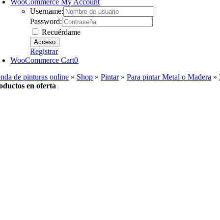
WooCommerce My Account
Username:
Password:
Recuérdame
Registrar
WooCommerce Cart
0
enda de pinturas online
»
Shop
»
Pintar
»
Para pintar Metal o Madera
»
oductos en oferta