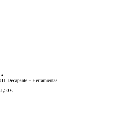
KIT Decapante + Herramientas
31,50
€