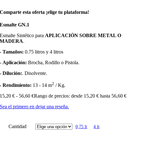
Comparte esta oferta ¡elige tu plataforma!
Esmalte GN.1
Esmalte Sintético para
APLICACIÓN SOBRE METAL O
MADERA
.
- Tamaños:
0.75 litros y 4 litros
- Aplicación:
Brocha, Rodillo o Pistola.
- Dilución:
. Disolvente.
2
- Rendimiento:
13 - 14 m
/ Kg.
15,20
€
-
56,60
€
Rango de precios: desde 15,20 € hasta 56,60 €
Sea el primero en dejar una reseña.
Cantidad
0,75 lt
4 lt