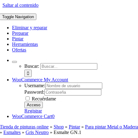
Saltar al contenido
Toggle Navigation
Eliminar y reparar
Preparar
Pintar
Herramientas
Ofertas
Buscar:
WooCommerce My Account
Username:
Password:
Recuérdame
Registrar
WooCommerce Cart
0
Tienda de pinturas online
»
Shop
»
Pintar
»
Para pintar Metal o Mader
»
Esmaltes
»
Gris Neutro
»
Esmalte GN.1