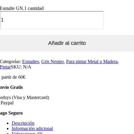
Esmalte GN.1 cantidad
Añadir al carrito
Categorías:
Esmaltes
,
Gris Neutro
,
Para pintar Metal o Madera
,
Pintar
SKU:
N/A
 partir de 60€
nvío Gratis
edsys (Visa y Mastercard)
 Paypal
ago Seguro
Descripción
Información adicional
Valoraciones (0)