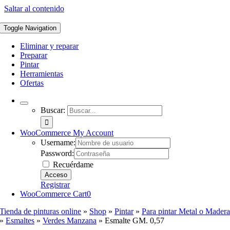
Saltar al contenido
Toggle Navigation
Eliminar y reparar
Preparar
Pintar
Herramientas
Ofertas
Buscar:
WooCommerce My Account
Username:
Password:
Recuérdame
Registrar
WooCommerce Cart
0
Tienda de pinturas online
»
Shop
»
Pintar
»
Para pintar Metal o Mader
»
Esmaltes
»
Verdes Manzana
»
Esmalte GM. 0,57