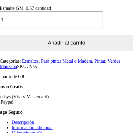
Esmalte GM. 0,57 cantidad
Añadir al carrito
Categorías:
Esmaltes
,
Para pintar Metal o Madera
,
Pintar
,
Verdes
Manzana
SKU:
N/A
 partir de 60€
nvío Gratis
edsys (Visa y Mastercard)
 Paypal
ago Seguro
Descripción
Información adicional
Valoraciones (0)