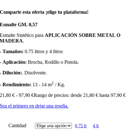
Comparte esta oferta ¡elige tu plataforma!
Esmalte GM. 0,57
Esmalte Sintético para
APLICACIÓN SOBRE METAL O
MADERA
.
- Tamaños:
0.75 litros y 4 litros
- Aplicación:
Brocha, Rodillo o Pistola.
- Dilución:
. Disolvente.
2
- Rendimiento:
13 - 14 m
/ Kg.
21,80
€
-
97,90
€
Rango de precios: desde 21,80 € hasta 97,90 €
Sea el primero en dejar una reseña.
Cantidad
0,75 lt
4 lt