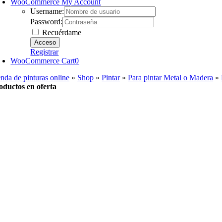
WooCommerce My Account
Username:
Password:
Recuérdame
Registrar
WooCommerce Cart
0
enda de pinturas online
»
Shop
»
Pintar
»
Para pintar Metal o Madera
»
oductos en oferta