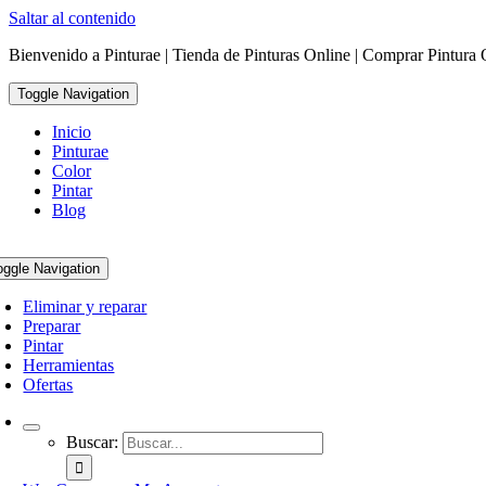
Saltar al contenido
Bienvenido a Pinturae | Tienda de Pinturas Online | Comprar Pintura 
Toggle Navigation
Inicio
Pinturae
Color
Pintar
Blog
oggle Navigation
Eliminar y reparar
Preparar
Pintar
Herramientas
Ofertas
Buscar: