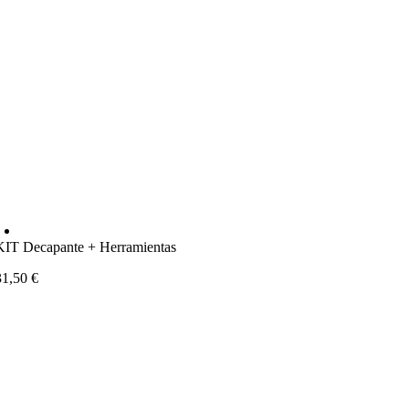
KIT Decapante + Herramientas
31,50
€