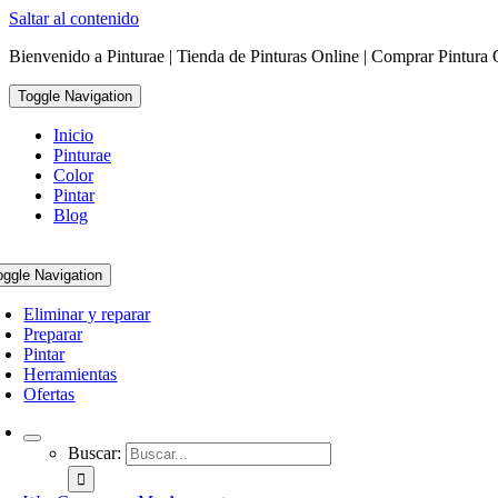
Saltar al contenido
Bienvenido a Pinturae | Tienda de Pinturas Online | Comprar Pintura 
Toggle Navigation
Inicio
Pinturae
Color
Pintar
Blog
oggle Navigation
Eliminar y reparar
Preparar
Pintar
Herramientas
Ofertas
Buscar: