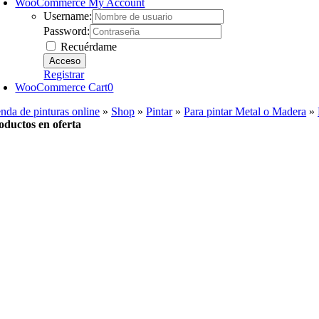
WooCommerce My Account
Username:
Password:
Recuérdame
Registrar
WooCommerce Cart
0
enda de pinturas online
»
Shop
»
Pintar
»
Para pintar Metal o Madera
»
oductos en oferta