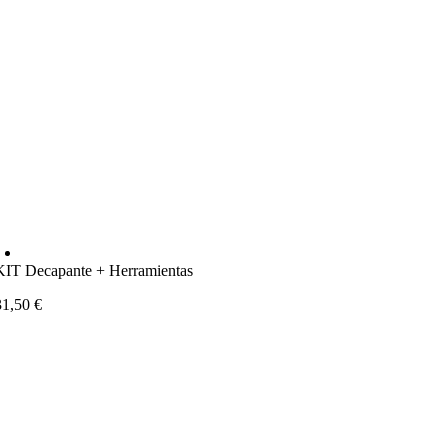
KIT Decapante + Herramientas
31,50
€