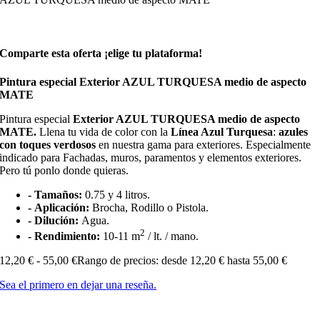
Comparte esta oferta ¡elige tu plataforma!
Pintura especial Exterior AZUL TURQUESA medio de aspecto
MATE
Pintura especial
Exterior AZUL TURQUESA medio de aspecto
MATE.
Llena tu vida de color con la
Línea Azul Turquesa
:
azules
con toques verdosos
en nuestra gama para exteriores. Especialmente
indicado para Fachadas, muros, paramentos y elementos exteriores.
Pero tú ponlo donde quieras.
- Tamaños:
0.75 y 4 litros.
- Aplicación:
Brocha, Rodillo o Pistola.
- Dilución:
Agua.
2
- Rendimiento:
10-11 m
/ lt. / mano.
12,20
€
-
55,00
€
Rango de precios: desde 12,20 € hasta 55,00 €
Sea el primero en dejar una reseña.