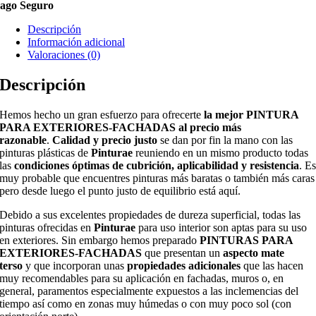
ago Seguro
Descripción
Información adicional
Valoraciones (0)
Descripción
Hemos hecho un gran esfuerzo para ofrecerte
la mejor PINTURA
PARA EXTERIORES-FACHADAS al precio más
razonable
.
Calidad y precio justo
se dan por fin la mano con las
pinturas plásticas de
Pinturae
reuniendo en un mismo producto todas
las
condiciones óptimas de cubrición, aplicabilidad y resistencia
. E
muy probable que encuentres pinturas más baratas o también más caras
pero desde luego el punto justo de equilibrio está aquí.
Debido a sus excelentes propiedades de dureza superficial, todas las
pinturas ofrecidas en
Pinturae
para uso interior son aptas para su uso
en exteriores. Sin embargo hemos preparado
PINTURAS PARA
EXTERIORES-FACHADAS
que presentan un
aspecto mate
terso
y que incorporan unas
propiedades adicionales
que las hacen
muy recomendables para su aplicación en fachadas, muros o, en
general, paramentos especialmente expuestos a las inclemencias del
tiempo así como en zonas muy húmedas o con muy poco sol (con