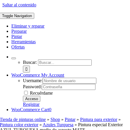
Saltar al contenido
Toggle Navigation
Eliminar y reparar
Preparar
Pintar
Herramientas
Ofertas
Buscar:
WooCommerce My Account
Username:
Password:
Recuérdame
Registrar
WooCommerce Cart
0
Tienda de pinturas online
»
Shop
»
Pintar
»
Pintura para exterior
»
Pintura color exterior
»
Azules Turquesa
»
Pintura especial Exterior
AZUL TURQUESA medio de aspecto MATE