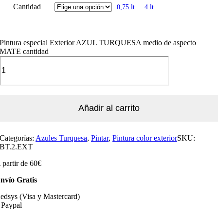
Cantidad
0,75 lt
4 lt
Pintura especial Exterior AZUL TURQUESA medio de aspecto
MATE cantidad
Añadir al carrito
Categorías:
Azules Turquesa
,
Pintar
,
Pintura color exterior
SKU:
BT.2.EXT
 partir de 60€
nvío Gratis
edsys (Visa y Mastercard)
 Paypal