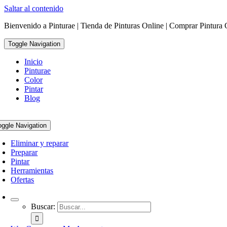
Saltar al contenido
Bienvenido a Pinturae | Tienda de Pinturas Online | Comprar Pintura 
Toggle Navigation
Inicio
Pinturae
Color
Pintar
Blog
oggle Navigation
Eliminar y reparar
Preparar
Pintar
Herramientas
Ofertas
Buscar: