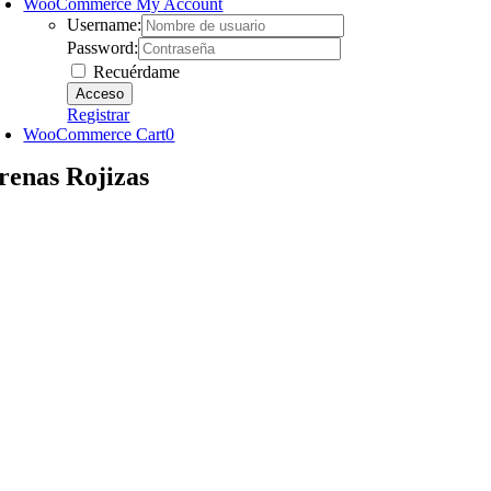
WooCommerce My Account
Username:
Password:
Recuérdame
Registrar
WooCommerce Cart
0
renas Rojizas